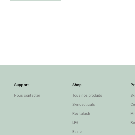
Support
Shop
Pr
Nous contacter
Tous nos produits
Sk
Skinceuticals
Ce
Revitalash
Mi
LPG
Re
Essie