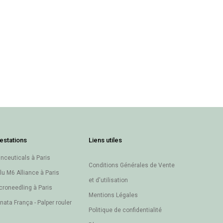
estations
Liens utiles
inceuticals à Paris
Conditions Générales de Vente
lu M6 Alliance à Paris
et d'utilisation
croneedling à Paris
Mentions Légales
nata França - Palper rouler
Politique de confidentialité